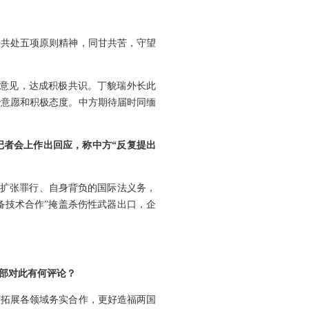
平共处五项原则精神，同甘共苦，守望
换意见，达成积极共识。丁貌瑞外长此
治意愿和积极态度。中方期待届时同缅
记者会上作出回应，称中方“反复提出
略扩张罪行、自身背负的国际法义务，
备技术合作”掩盖杀伤性武器出口，企
交部对此有何评论？
府拓展各领域务实合作，更好造福两国