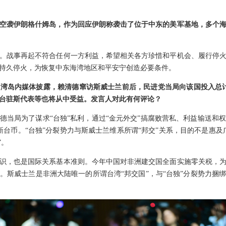
空袭伊朗格什姆岛，作为回应伊朗称袭击了位于中东的美军基地，多个
。战事再起不符合任何一方利益，希望相关各方珍惜和平机会、履行停
持久停火，为恢复中东海湾地区和平安宁创造必要条件。
湾岛内媒体披露，赖清德窜访斯威士兰前后，民进党当局向该国投入总计
台驻斯代表等也将从中受益。发言人对此有何评论？
德当局为了谋求“台独”私利，通过“金元外交”搞腐败营私、利益输送和
新台币。“台独”分裂势力与斯威士兰维系所谓“邦交”关系，目的不是惠及
”。
识，也是国际关系基本准则。今年中国对非洲建交国全面实施零关税，
。斯威士兰是非洲大陆唯一的所谓台湾“邦交国”，与“台独”分裂势力捆