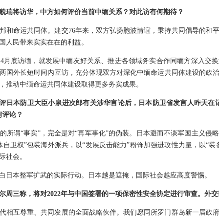
貌瑞将访华，中方如何评价当前中缅关系？对此访有何期待？
邦和命运共同体。建交76年来，双方弘扬胞波情谊，秉持共同倡导的和
国人民带来实实在在的利益。
4月底访缅，就发展中缅友好关系、推进各领域务实合作同缅方深入交
两国外长短时间内互访，充分体现双方对深化中缅命运共同体建设的政
，推动中缅命运共同体建设取得更多务实成果。
日批评日本防卫大臣小泉进次郎有关涉华言论后，日本防卫省发言人昨天在
何评论？
的所谓“事实”，完全是对“再军事化”的伪装。日本避而不谈军国主义侵
体自卫权”包装海外派兵，以“发展反击能力”粉饰加强进攻性力量，以“装
际社会。
白日本整军扩武的实际行动。日本越是遮掩，国际社会越应高度警惕。
尔周三称，将对2022年与中国签署的一项保密性安全协定进行审查。外
代相互尊重、共同发展的全面战略伙伴。我们愿同所罗门群岛新一届政