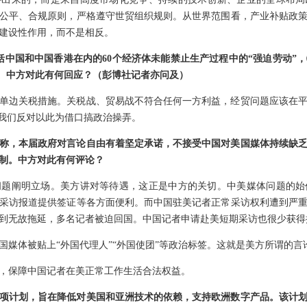
公平、合规原则，严格遵守世贸组织规则。从世界范围看，产业补贴政
建设性作用，而不是相反。
包括中国和中国香港在内的60个经济体未能禁止生产过程中的“强迫劳动”
关税。中方对此有何回应？（彭博社记者亦问及）
单边关税措施。关税战、贸易战不符合任何一方利益，经贸问题应该在
，我们反对以此为借口搞政治操弄。
称，本届政府对言论自由有着坚定承诺，不接受中国对美国媒体持续缺
制。中方对此有何评论？
问题阐明立场。美方讲对等待遇，这正是中方的关切。中美媒体问题的始
采访报道提供签证等各方面便利。而中国驻美记者正常采访权利遭到严
到无故拖延，多名记者被迫回国。中国记者申请赴美短期采访也很少获得
国媒体被贴上“外国代理人”“外国使团”等政治标签。这就是美方所谓的言
，保障中国记者在美正常工作生活合法权益。
项计划，旨在降低对美国和亚洲技术的依赖，支持欧洲数字产品。该计