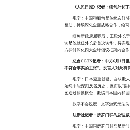
《人民日报》记者：缅甸外长丁
毛宁：中国和缅甸是传统友好邻
相助，持续深化全面战略合作，给两
缅甸新政府履职后，王毅外长于
访是他就任外长后首次访华，将实现
方探讨深化四大全球倡议框架内合作
总台CGTN记者：中方6月1
不符合事实的主张”。发言人对此有
毛宁：日本避重就轻、自欺欺人
始终未能深刻反省历史，反而以“集
图通过偷换概念，欺骗日本国内和国
数字不会说谎，文字游戏无法洗
法新社记者：所罗门群岛总理威
毛宁：中国同所罗门群岛是新时