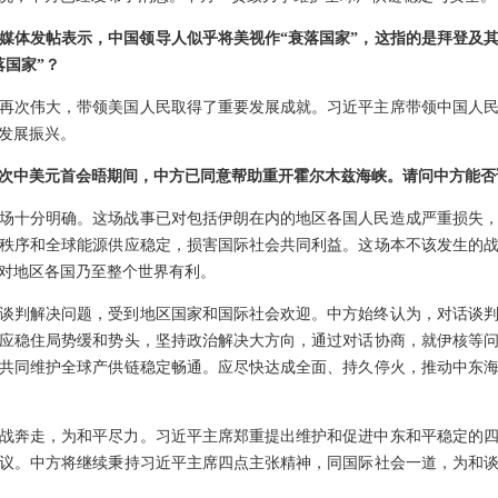
媒体发帖表示，中国领导人似乎将美视作“衰落国家”，这指的是拜登及
落国家”？
再次伟大，带领美国人民取得了重要发展成就。习近平主席带领中国人
发展振兴。
次中美元首会晤期间，中方已同意帮助重开霍尔木兹海峡。请问中方能否
场十分明确。这场战事已对包括伊朗在内的地区各国人民造成严重损失
秩序和全球能源供应稳定，损害国际社会共同利益。这场本不该发生的
对地区各国乃至整个世界有利。
谈判解决问题，受到地区国家和国际社会欢迎。中方始终认为，对话谈
应稳住局势缓和势头，坚持政治解决大方向，通过对话协商，就伊核等
共同维护全球产供链稳定畅通。应尽快达成全面、持久停火，推动中东
战奔走，为和平尽力。习近平主席郑重提出维护和促进中东和平稳定的
议。中方将继续秉持习近平主席四点主张精神，同国际社会一道，为和