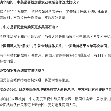
访华期间，中美是否就加强农业领域合作达成协议？
保持经贸关系稳定、拓展各领域务实合作、妥善解决彼此关切达成重要
惠原则，不断拉长合作清单，实现互利共赢。
，中方是否同意将购买更多美国石油？
全球能源安全和产供链稳定，当务之急是推动海湾和中东地区恢复和平稳
中国领导人为“朋友”，引发全球媒体关注。中美元首将于今年再次会面
有不可替代的战略引领作用。两国元首保持良好的沟通互动，有利于引
持着沟通。
证实俄罗斯总统普京将访华？
国元首会晤保持着密切沟通，将适时发布消息。
埃议会5月14日选举现任总理塔格拉吉为新任总理。中方对此有何评论？
成功连任表示祝贺。中方高度重视中纽关系发展，愿同纽埃新一届政府共
全面战略伙伴关系迈上新台阶，更好惠及两国人民。