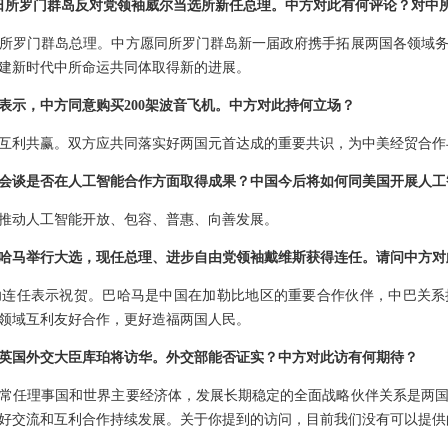
5日所罗门群岛反对党领袖威尔当选所新任总理。中方对此有何评论？对中
所罗门群岛总理。中方愿同所罗门群岛新一届政府携手拓展两国各领域
建新时代中所命运共同体取得新的进展。
表示，中方同意购买200架波音飞机。中方对此持何立场？
互利共赢。双方应共同落实好两国元首达成的重要共识，为中美经贸合作
会谈是否在人工智能合作方面取得成果？中国今后将如何同美国开展人工
推动人工智能开放、包容、普惠、向善发展。
哈马举行大选，现任总理、进步自由党领袖戴维斯获得连任。请问中方对
功连任表示祝贺。巴哈马是中国在加勒比地区的重要合作伙伴，中巴关系
领域互利友好合作，更好造福两国人民。
英国外交大臣库珀将访华。外交部能否证实？中方对此访有何期待？
常任理事国和世界主要经济体，发展长期稳定的全面战略伙伴关系是两
好交流和互利合作持续发展。关于你提到的访问，目前我们没有可以提供