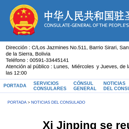
Dirección : C/Los Jazmines No.511, Barrio Sirari, Sa
de la Sierra, Bolivia
Teléfono : 00591-33445141
Atención al público : Lunes, Miércoles y Jueves, de l
las 12:00
SERVICIOS
CÓNSUL
NOTICIAS
PORTADA
CONSULARES
GENERAL
DEL CONS
PORTADA
>
NOTICIAS DEL CONSULADO
Xi Jinping se r