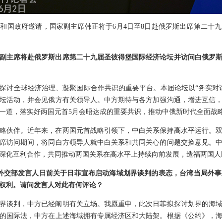
和国政府邀请，国家副主席韩正将于6月4日至8日赴俄罗斯出席第二十
副主席将赴俄罗斯出席第二十九届圣彼得堡国际经济论坛并访问白俄罗
探讨全球经济治理、凝聚国际合作共识的重要平台。本届论坛以“务实对
坛活动，并会见俄方有关领导人。中方期待与各方加强沟通，增进互信
一道，落实好两国元首5月会晤达成的重要共识，推动中俄新时代全面战
略伙伴。近年来，在两国元首战略引领下，中白关系保持高水平运行。
席访问期间，将同白方领导人就中白关系和共同关心的问题交换意见。
深化互利合作，共同推动两国关系在高水平上持续向前发展，造福两国人
对外交部发言人日前关于日菲宣布启动海域划界谈判的表态，台湾当局外
权利。请问发言人对此有何评论？
界谈判，中方已经阐明有关立场。我愿重申，此次日菲拟探讨划界的海
的国际法，中方在上述海域拥有专属经济区和大陆架。根据《公约》，