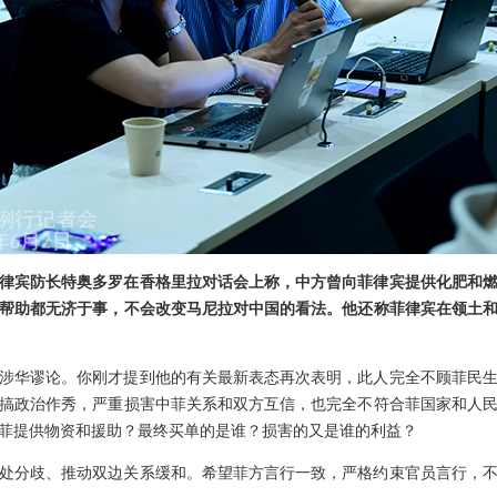
律宾防长特奥多罗在香格里拉对话会上称，中方曾向菲律宾提供化肥和
帮助都无济于事，不会改变马尼拉对中国的看法。他还称菲律宾在领土
涉华谬论。你刚才提到他的有关最新表态再次表明，此人完全不顾菲民
搞政治作秀，严重损害中菲关系和双方互信，也完全不符合菲国家和人
菲提供物资和援助？最终买单的是谁？损害的又是谁的利益？
处分歧、推动双边关系缓和。希望菲方言行一致，严格约束官员言行，