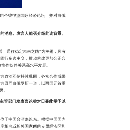
九届圣彼得堡国际经济论坛，并对白俄
斯的消息。发言人能否介绍此访背景、
话—通往稳定未来之路”为主题，具有
，践行多边主义，推动构建更加公正合
略协作伙伴关系高水平发展。
双方政治互信持续巩固，务实合作成果
中方愿同白俄罗斯一道，以两国元首重
民。
事主管部门发表言论称对日菲此举予以
域位于中国台湾岛以东。根据中国国内
海岸相向或相邻国家间的专属经济区和