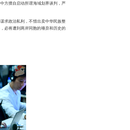
开中方擅自启动所谓海域划界谈判，严
了谋求政治私利，不惜出卖中华民族整
类，必将遭到两岸同胞的唾弃和历史的