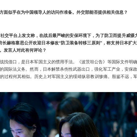
方面似乎在为中国领导人的访问作准备。外交部能否提供相关信息？
社交平台上发文称，在战后最严峻的安保环境下，为了防卫而提升威慑
防长赫格塞思公开欢迎日本修改“防卫装备转移三原则”，称支持日本扩
。发言人对此有何评论？
战找借口，是日本军国主义的惯用手法。《波茨坦公告》等国际文件明
的国际法义务。然而，日本解禁杀伤性武器出口，强化军工产业，安保
的过程何其相似。历史上对军国主义的绥靖纵容教训惨痛。殷鉴不远，军